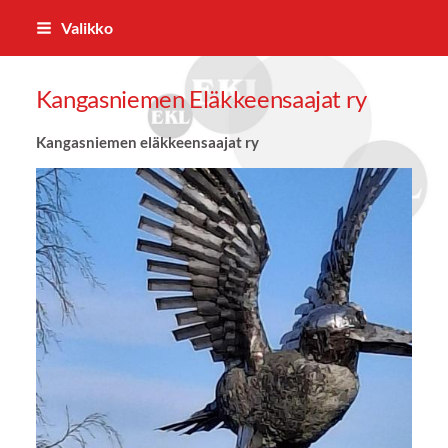
Siirry
Valikko
sivun
sisältöön
Kangasniemen Eläkkeensaajat ry
Kangasniemen eläkkeensaajat ry