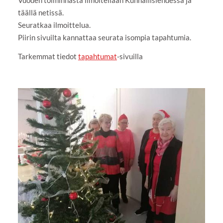
Vuoden toiminnasta ilmoitellaan Kunnallislehdessä ja
täällä netissä.
Seuratkaa ilmoittelua.
Piirin sivuilta kannattaa seurata isompia tapahtumia.
Tarkemmat tiedot
tapahtumat
-sivuilla